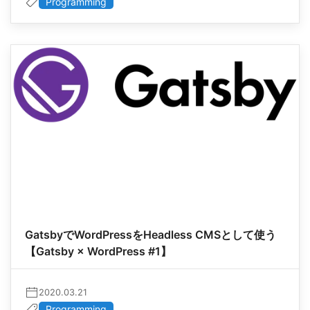
Programming
GatsbyでWordPressをHeadless CMSとして使う
【Gatsby × WordPress #1】
2020.03.21
Programming