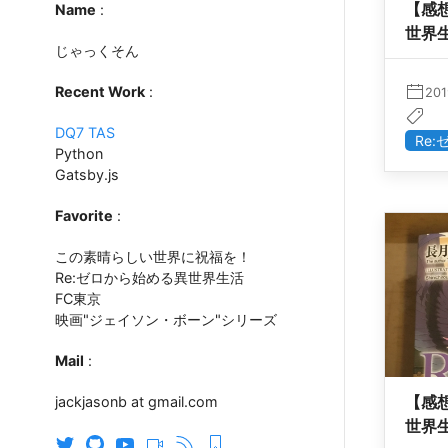
【感想
Name
:
世界生
じゃっくそん
Recent Work
:
201
DQ7 TAS
Re
Python
Gatsby.js
Favorite
:
この素晴らしい世界に祝福を！
Re:ゼロから始める異世界生活
FC東京
映画"ジェイソン・ボーン"シリーズ
Mail
:
【感想
jackjasonb at gmail.com
世界生