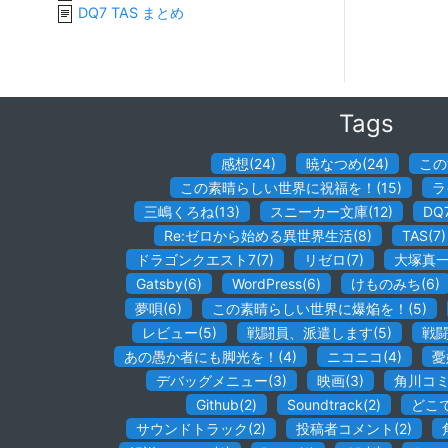
DQ7 TAS まとめ
Tags
感想
(
24
)
暁なつめ
(
24
)
この
この素晴らしい世界に祝福を！
(
15
)
ラ
三嶋くろね
(
13
)
スニーカー文庫
(
12
)
DQ
Re:ゼロから始める異世界生活
(
8
)
TAS
(
7
)
ドラゴンクエスト7
(
7
)
リゼロ
(
7
)
大塚真
Gatsby
(
6
)
WordPress
(
6
)
けものみち
(
6
)
夢唄
(
6
)
この素晴らしい世界に爆焔を！
(
5
)
レビュー
(
5
)
戦闘員、派遣します
(
5
)
戦
あの愚か者にも脚光を！
(
4
)
ニコニコ
(
4
)
憂
デバッグメニュー
(
3
)
映画
(
3
)
角川コ
Github
(
2
)
Soundtrack
(
2
)
どこ
サウンドトラック
(
2
)
投稿者コメント
(
2
)