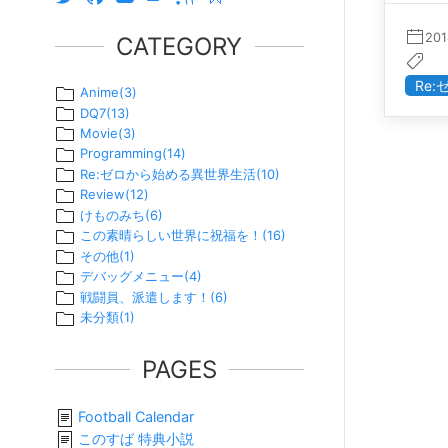
201
CATEGORY
Re
Anime
(
3
)
DQ7
(
13
)
Movie
(
3
)
Programming
(
14
)
Re:ゼロから始める異世界生活
(
10
)
Review
(
12
)
けものみち
(
6
)
この素晴らしい世界に祝福を！
(
16
)
その他
(
1
)
デバッグメニュー
(
4
)
戦闘員、派遣します！
(
6
)
未分類
(
1
)
PAGES
Football Calendar
このすば 特典小説