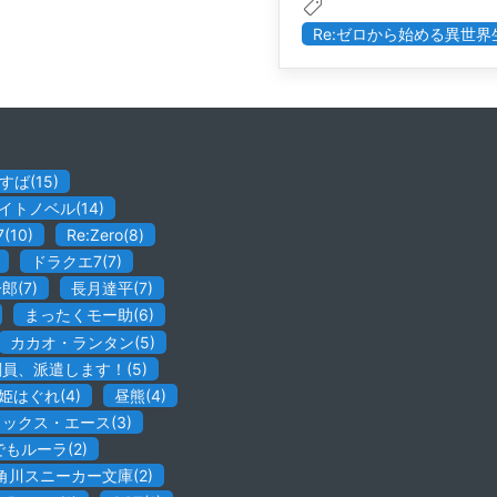
Re:ゼロから始める異世界
すば
(
15
)
イトノベル
(
14
)
7
(
10
)
Re:Zero
(
8
)
ドラクエ7
(
7
)
一郎
(
7
)
長月達平
(
7
)
まったくモー助
(
6
)
カカオ・ランタン
(
5
)
闘員、派遣します！
(
5
)
姫はぐれ
(
4
)
昼熊
(
4
)
ミックス・エース
(
3
)
でもルーラ
(
2
)
角川スニーカー文庫
(
2
)