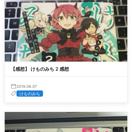
【感想】 けものみち 2 感想
2019.06.07
けものみち