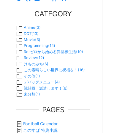
CATEGORY
Anime
(
3
)
DQ7
(
13
)
Movie
(
3
)
Programming
(
14
)
Re:ゼロから始める異世界生活
(
10
)
Review
(
12
)
けものみち
(
6
)
この素晴らしい世界に祝福を！
(
16
)
その他
(
1
)
デバッグメニュー
(
4
)
戦闘員、派遣します！
(
6
)
未分類
(
1
)
PAGES
Football Calendar
このすば 特典小説