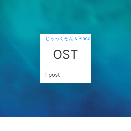
じゃっくそん's Place
OST
1 post