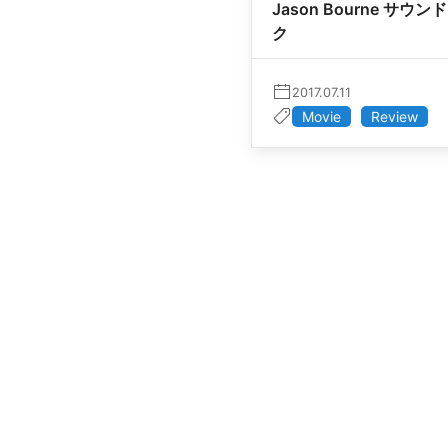
Jason Bourne サウ
ク
2017.07.11
Movie
Review