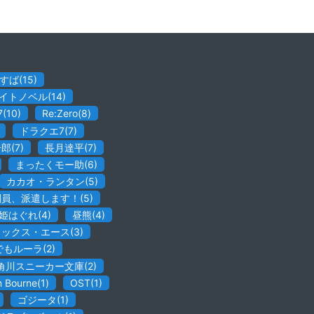
すば
(
15
)
イトノベル
(
14
)
7
(
10
)
Re:Zero
(
8
)
ドラクエ7
(
7
)
一郎
(
7
)
長月達平
(
7
)
まったくモー助
(
6
)
カカオ・ランタン
(
5
)
闘員、派遣します！
(
5
)
姫はぐれ
(
4
)
昼熊
(
4
)
ミックス・エース
(
3
)
でもルーラ
(
2
)
角川スニーカー文庫
(
2
)
n Bourne
(
1
)
OST
(
1
)
ゴジータ
(
1
)