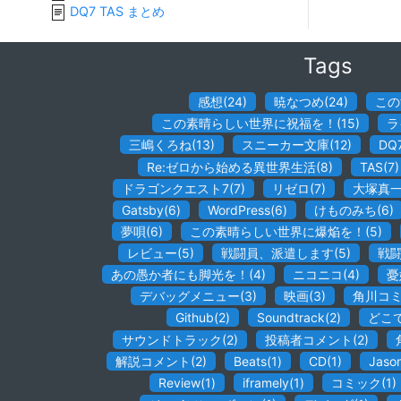
DQ7 TAS まとめ
Tags
感想
(
24
)
暁なつめ
(
24
)
この
この素晴らしい世界に祝福を！
(
15
)
ラ
三嶋くろね
(
13
)
スニーカー文庫
(
12
)
DQ
Re:ゼロから始める異世界生活
(
8
)
TAS
(
7
)
ドラゴンクエスト7
(
7
)
リゼロ
(
7
)
大塚真
Gatsby
(
6
)
WordPress
(
6
)
けものみち
(
6
)
夢唄
(
6
)
この素晴らしい世界に爆焔を！
(
5
)
レビュー
(
5
)
戦闘員、派遣します
(
5
)
戦
あの愚か者にも脚光を！
(
4
)
ニコニコ
(
4
)
憂
デバッグメニュー
(
3
)
映画
(
3
)
角川コ
Github
(
2
)
Soundtrack
(
2
)
どこ
サウンドトラック
(
2
)
投稿者コメント
(
2
)
解説コメント
(
2
)
Beats
(
1
)
CD
(
1
)
Jaso
Review
(
1
)
iframely
(
1
)
コミック
(
1
)