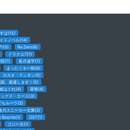
すば
(
15
)
イトノベル
(
14
)
7
(
10
)
Re:Zero
(
8
)
ドラクエ7
(
7
)
一郎
(
7
)
長月達平
(
7
)
まったくモー助
(
6
)
カカオ・ランタン
(
5
)
闘員、派遣します！
(
5
)
姫はぐれ
(
4
)
昼熊
(
4
)
ミックス・エース
(
3
)
でもルーラ
(
2
)
角川スニーカー文庫
(
2
)
n Bourne
(
1
)
OST
(
1
)
ゴジータ
(
1
)