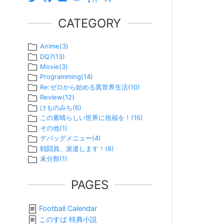
CATEGORY
Anime
(
3
)
DQ7
(
13
)
Movie
(
3
)
Programming
(
14
)
Re:ゼロから始める異世界生活
(
10
)
Review
(
12
)
けものみち
(
6
)
この素晴らしい世界に祝福を！
(
16
)
その他
(
1
)
デバッグメニュー
(
4
)
戦闘員、派遣します！
(
6
)
未分類
(
1
)
PAGES
Football Calendar
このすば 特典小説