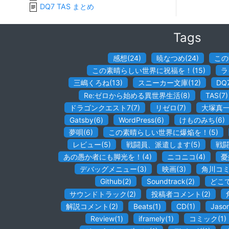
DQ7 TAS まとめ
Tags
感想
(
24
)
暁なつめ
(
24
)
この
この素晴らしい世界に祝福を！
(
15
)
ラ
三嶋くろね
(
13
)
スニーカー文庫
(
12
)
DQ
Re:ゼロから始める異世界生活
(
8
)
TAS
(
7
)
ドラゴンクエスト7
(
7
)
リゼロ
(
7
)
大塚真
Gatsby
(
6
)
WordPress
(
6
)
けものみち
(
6
)
夢唄
(
6
)
この素晴らしい世界に爆焔を！
(
5
)
レビュー
(
5
)
戦闘員、派遣します
(
5
)
戦
あの愚か者にも脚光を！
(
4
)
ニコニコ
(
4
)
憂
デバッグメニュー
(
3
)
映画
(
3
)
角川コ
Github
(
2
)
Soundtrack
(
2
)
どこ
サウンドトラック
(
2
)
投稿者コメント
(
2
)
解説コメント
(
2
)
Beats
(
1
)
CD
(
1
)
Jaso
Review
(
1
)
iframely
(
1
)
コミック
(
1
)