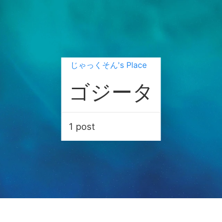
じゃっくそん's Place
ゴジータ
1 post