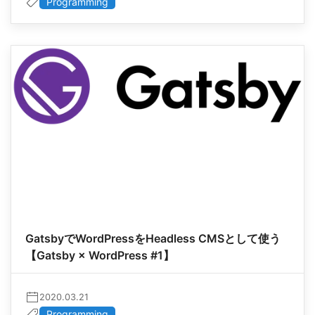
Programming
GatsbyでWordPressをHeadless CMSとして使う
【Gatsby × WordPress #1】
2020.03.21
Programming